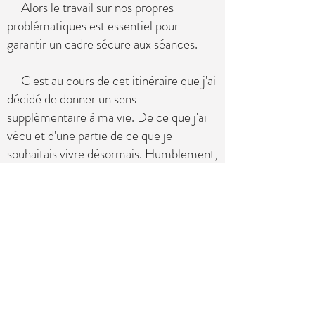
Alors le travail sur nos propres
problématiques est essentiel pour
garantir un cadre sécure aux séances.
C'est au cours de cet itinéraire que j'ai
décidé de donner un sens
supplémentaire à ma vie. De ce que j'ai
vécu et d'une partie de ce que je
souhaitais vivre désormais. Humblement,
participer au mieux-être de celles et
ceux qui s'engagent sur le chemin
difficile, mais vital parfois, du
changement.​
​​​ Dans ce but, j'accompagne mes
client(e)s dans un cadre dont les
éléments sont discutés et acceptés.