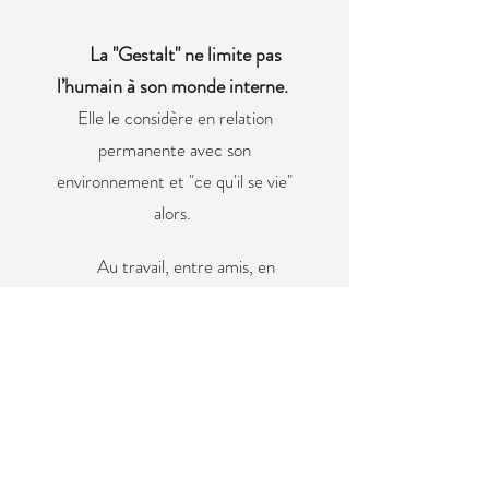
La "Gestalt" ne limite pas
l’humain à son monde interne.
Elle le considère en relation
permanente avec son
environnement et "ce qu'il se vie"
alors.
Au travail, entre amis, en
famille, en groupe ou dans
l'intimité, la thérapie gestaltiste
s
'intéresse à ce que vous vivez, et
comment vous le vivez
dans
l'instant
présent
.
Corporellement,
émotionnellement, et